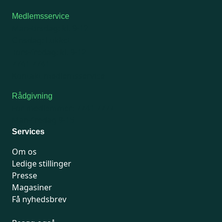
Medlemsservice
Man-tirsdag: kl. 9-12
Onsdag: Lukket
Tors-fredag: kl. 9-12
7741 7741
Kontakt medlemsservice
Rådgivning
For medlemmer: 7741 7777
Man-fredag 9-15
Services
Om os
Ledige stillinger
Presse
Magasiner
Få nyhedsbrev