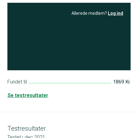
Allerede medlem?
Log ind
Se resultatet
og få adgang
til 150+ andre test
Bliv medlem
Fundet til
1869 Kr.
Se testresultater
Testresultater
Testet i
dec 2021