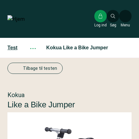
Gå
til
hovedindhold
Log ind
Søg
Menu
Test
···
Kokua Like a Bike Jumper
Tilbage til testen
Kokua
Like a Bike Jumper