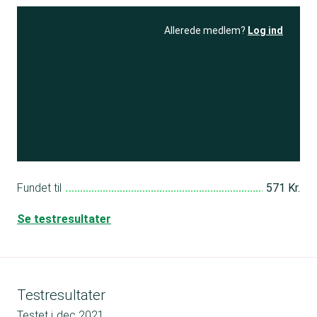
Allerede medlem?
Log ind
Se resultatet
og få adgang
til 150+ andre test
Bliv medlem
Fundet til
571 Kr.
Se testresultater
Testresultater
Testet i
dec 2021