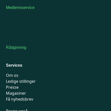
Medlemsservice
Man-tirsdag: kl. 9-12
Onsdag: Lukket
Tors-fredag: kl. 9-12
7741 7741
Kontakt medlemsservice
Rådgivning
For medlemmer: 7741 7777
Man-fredag 9-15
Services
Om os
Ledige stillinger
Presse
Magasiner
Få nyhedsbrev