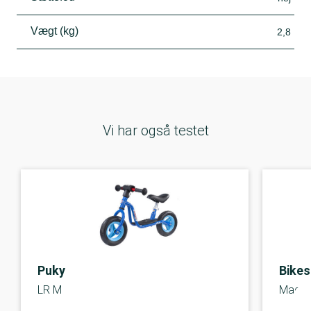
Vægt (kg)
2,8
Vi har også testet
Puky
Bikes
LR M
Magne