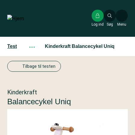
Gå
til
hovedindhold
Log ind
Søg
Menu
Test
···
Kinderkraft Balancecykel Uniq
Tilbage til testen
Kinderkraft
Balancecykel Uniq