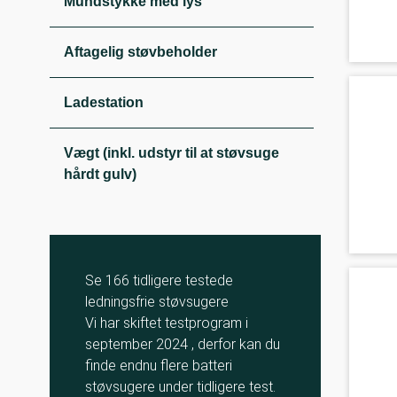
Mundstykke med lys
Aftagelig støvbeholder
Ladestation
Vægt (inkl. udstyr til at støvsuge
hårdt gulv)
Se 166 tidligere testede
ledningsfrie støvsugere
Vi har skiftet testprogram i
september 2024 , derfor kan du
finde endnu flere batteri
støvsugere under tidligere test.