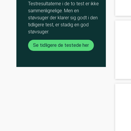
Testresultaterne i de to test er ikke
sammenlignelige. Men en
støvsuger der klarer sig godt i den
tidligere test, er stadig en god
støvsuger.
Se tidligere de testede her