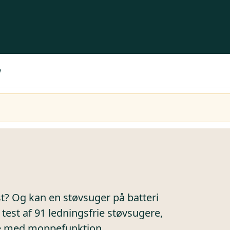
e
st? Og kan en støvsuger på batteri
test af 91 ledningsfrie støvsugere,
ere med moppefunktion.