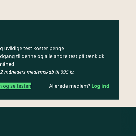
 uvildige test koster penge
dgang til denne og alle andre test på tænk.dk
/ måned
12 måneders medlemskab til 695 kr.
m og se testen
Allerede medlem?
Log ind