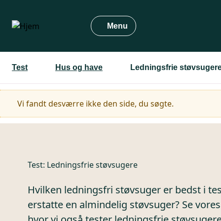
Gå
til
Menu
hovedindhold
Test
Hus og have
Ledningsfrie støvsuger
Advarselsmeddelelse
Vi fandt desværre ikke den side, du søgte.
Test:
Ledningsfrie støvsugere
Hvilken ledningsfri støvsuger er bedst i te
erstatte en almindelig støvsuger? Se vores 
hvor vi også tester ledningsfrie støvsug