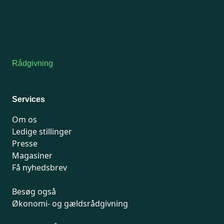
Onsdag: Lukket
Tors-fredag: kl. 9-12
7741 7741
Kontakt medlemsservice
Rådgivning
For medlemmer: 7741 7777
Man-fredag 9-15
Services
Om os
Ledige stillinger
Presse
Magasiner
Få nyhedsbrev
Besøg også
Økonomi- og gældsrådgivning