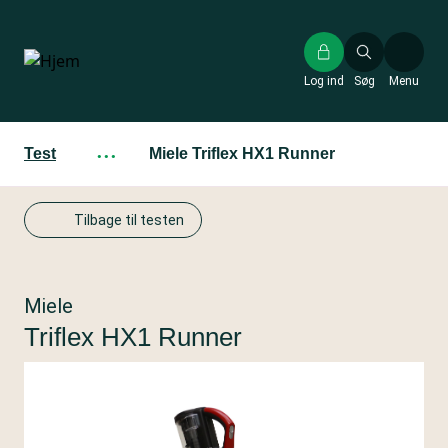
Gå
til
hovedindhold
Log ind
Søg
Menu
Test
···
Miele Triflex HX1 Runner
Tilbage til testen
Miele
Triflex HX1 Runner