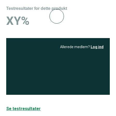
Testresultater for dette produkt
XY%
Allerede medlem?
Log ind
Se resultatet
og få adgang
til 150+ andre test
Bliv medlem
Se testresultater