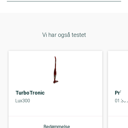
Vi har også testet
TurboTronic
Princ
Lux300
01.33
Bedømmelse