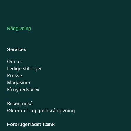
Tors-fredag: kl. 9-12
7741 7741
Kontakt medlemsservice
Rådgivning
For medlemmer: 7741 7777
Man-fredag 9-15
Services
Om os
Ledige stillinger
Presse
Magasiner
Få nyhedsbrev
Besøg også
Økonomi- og gældsrådgivning
Forbrugerrådet Tænk