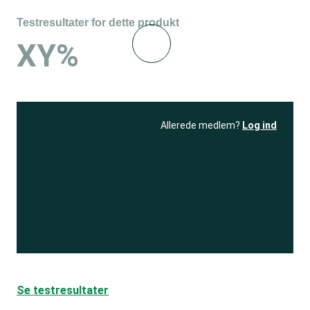
Testresultater for dette produkt
XY%
Allerede medlem?
Log ind
Se resultatet
og få adgang
til 150+ andre test
Bliv medlem
Se testresultater