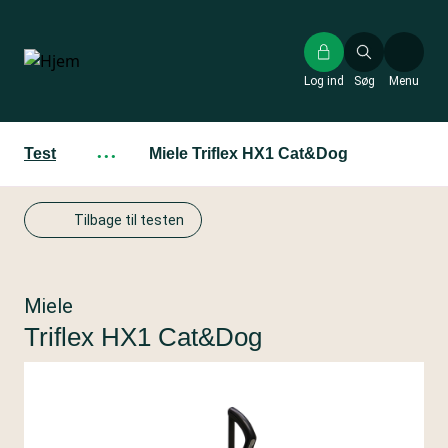
Gå
til
hovedindhold
Log ind
Søg
Menu
Test
···
Miele Triflex HX1 Cat&Dog
Tilbage til testen
Miele
Triflex HX1 Cat&Dog