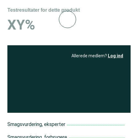
Testresultater for dette produkt
XY%
Allerede medlem?
Log ind
Se resultatet
og få adgang
til 150+ andre test
Bliv medlem
Smagsvurdering, eksperter
Smagsvurdering, forbrugere