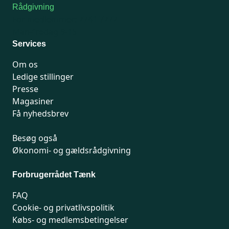
Rådgivning
For medlemmer: 7741 7777
Man-fredag 9-15
Services
Om os
Ledige stillinger
Presse
Magasiner
Få nyhedsbrev
Besøg også
Økonomi- og gældsrådgivning
Forbrugerrådet Tænk
FAQ
Cookie- og privatlivspolitik
Købs- og medlemsbetingelser