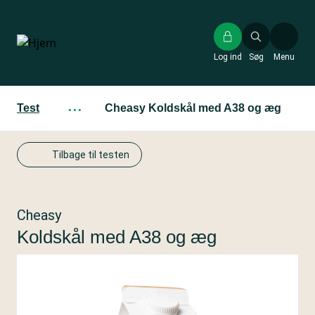
Gå
til
hovedindhold
Log ind
Søg
Menu
Test
···
Cheasy Koldskål med A38 og æg
Tilbage til testen
Cheasy
Koldskål med A38 og æg