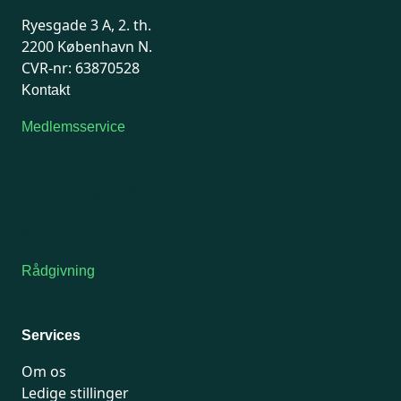
Ryesgade 3 A, 2. th.
2200 København N.
CVR-nr: 63870528
Kontakt
Medlemsservice
Man-tirsdag: kl. 9-12
Onsdag: Lukket
Tors-fredag: kl. 9-12
7741 7741
Kontakt medlemsservice
Rådgivning
For medlemmer: 7741 7777
Man-fredag 9-15
Services
Om os
Ledige stillinger