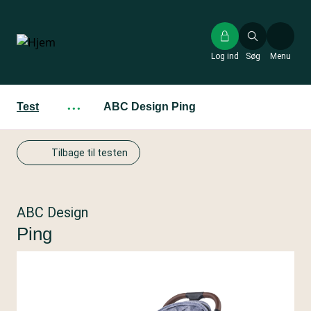
Gå
til
hovedindhold
Log ind
Søg
Menu
Test
···
ABC Design Ping
Tilbage til testen
ABC Design
Ping