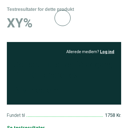
Testresultater for dette produkt
XY%
Allerede medlem?
Log ind
Se resultatet
og få adgang
til 150+ andre test
Bliv medlem
Fundet til
1758 Kr.
Se testresultater