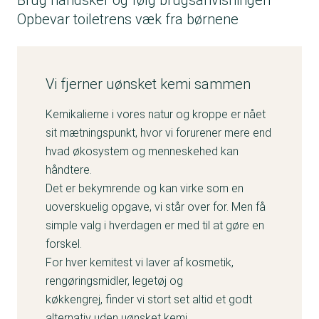
Brug handsker og følg brugsanvisningen
Opbevar toiletrens væk fra børnene
Vi fjerner uønsket kemi sammen
Kemikalierne i vores natur og kroppe er nået
sit mætningspunkt, hvor vi forurener mere end
hvad økosystem og menneskehed kan
håndtere.
Det er bekymrende og kan virke som en
uoverskuelig opgave, vi står over for. Men få
simple valg i hverdagen er med til at gøre en
forskel.
For hver kemitest vi laver af kosmetik,
rengøringsmidler, legetøj og
køkkengrej, finder vi stort set altid et godt
alternativ uden uønsket kemi.