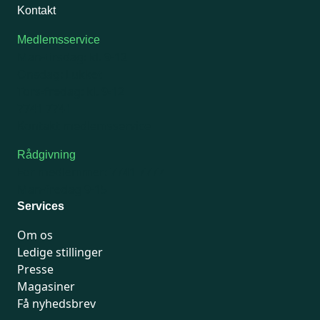
Kontakt
Medlemsservice
Man-tirsdag: kl. 9-12
Onsdag: Lukket
Tors-fredag: kl. 9-12
7741 7741
Kontakt medlemsservice
Rådgivning
For medlemmer: 7741 7777
Man-fredag 9-15
Services
Om os
Ledige stillinger
Presse
Magasiner
Få nyhedsbrev