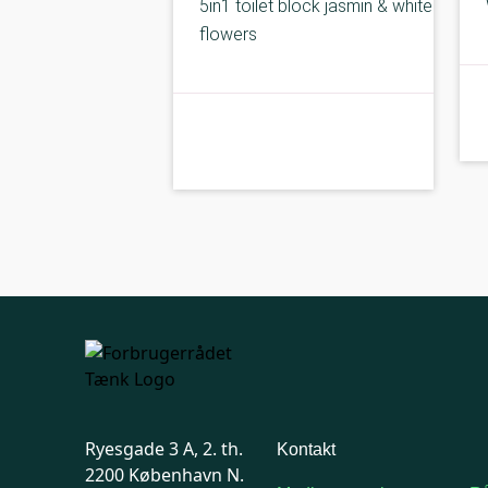
5in1 toilet block jasmin & white
flowers
kolbe
C-kolbe
Ryesgade 3 A, 2. th.
Kontakt
2200 København N.