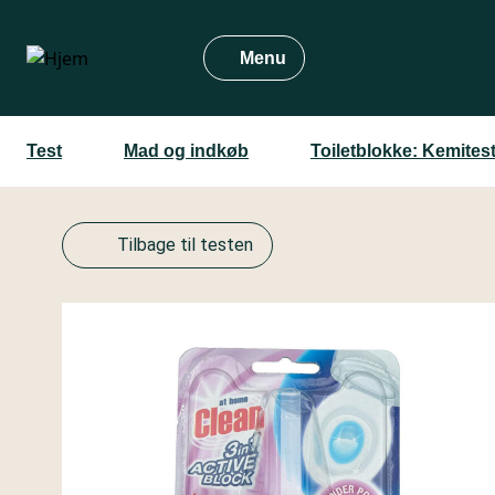
Gå
til
Menu
hovedindhold
Test
Mad og indkøb
Toiletblokke: Kemites
Tilbage til testen