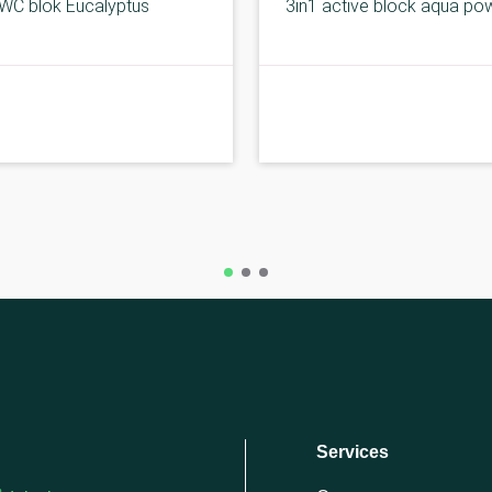
WC blok Eucalyptus
3in1 active block aqua po
C-kolbe
Services