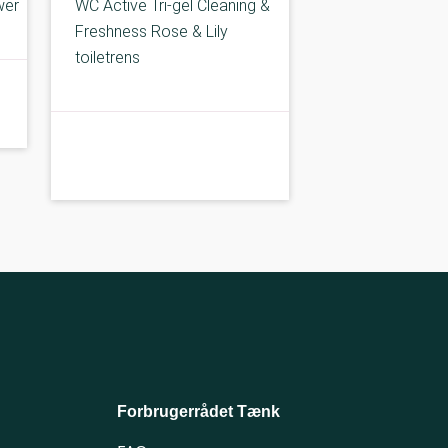
wer
WC Active Tri-gel Cleaning &
Freshness Rose & Lily
toiletrens
C-kolbe
C-
Forbrugerrådet Tænk