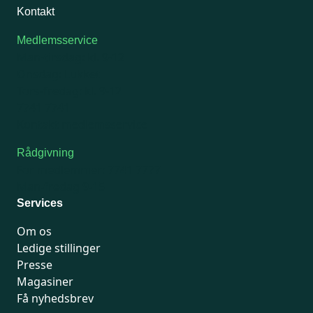
Kontakt
Medlemsservice
Man-tirsdag: kl. 9-12
Onsdag: Lukket
Tors-fredag: kl. 9-12
7741 7741
Kontakt medlemsservice
Rådgivning
For medlemmer: 7741 7777
Man-fredag 9-15
Services
Om os
Ledige stillinger
Presse
Magasiner
Få nyhedsbrev