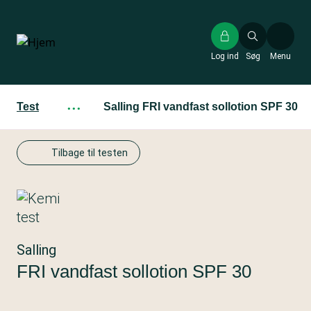
Gå
til
hovedindhold
Log ind
Søg
Menu
Test
···
Salling FRI vandfast sollotion SPF 30
Tilbage til testen
Salling
FRI vandfast sollotion SPF 30