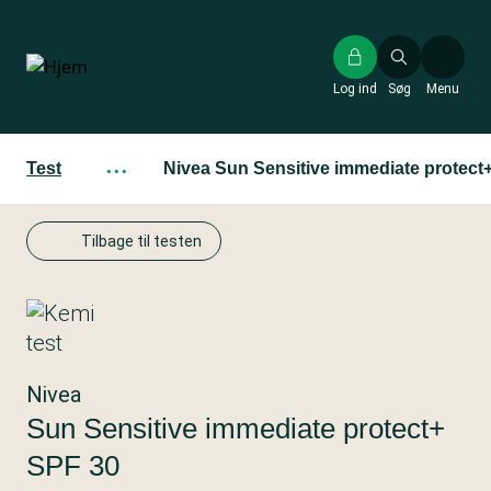
Gå
til
hovedindhold
Log ind
Søg
Menu
Test
···
Nivea Sun Sensitive immediate protect
Tilbage til testen
Nivea
Sun Sensitive immediate protect+
SPF 30