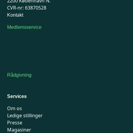
2200 København N.
CVR-nr: 63870528
Kontakt
Medlemsservice
Man-tirsdag: kl. 9-12
Onsdag: Lukket
Tors-fredag: kl. 9-12
7741 7741
Kontakt medlemsservice
Rådgivning
For medlemmer: 7741 7777
Man-fredag 9-15
Services
Om os
Ledige stillinger
Presse
Magasiner