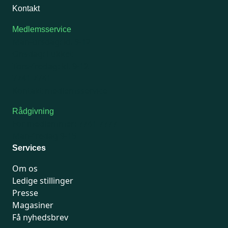
Kontakt
Medlemsservice
Man-tirsdag: kl. 9-12
Onsdag: Lukket
Tors-fredag: kl. 9-12
7741 7741
Kontakt medlemsservice
Rådgivning
For medlemmer: 7741 7777
Man-fredag 9-15
Services
Om os
Ledige stillinger
Presse
Magasiner
Få nyhedsbrev