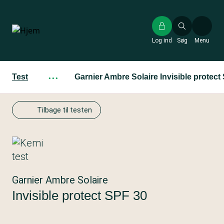
Gå
til
hovedindhold
Log ind
Søg
Menu
Test
···
Garnier Ambre Solaire Invisible protect
Tilbage til testen
Garnier Ambre Solaire
Invisible protect SPF 30