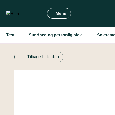
Gå
til
Menu
hovedindhold
Test
Sundhed og personlig pleje
Solcreme
Tilbage til testen