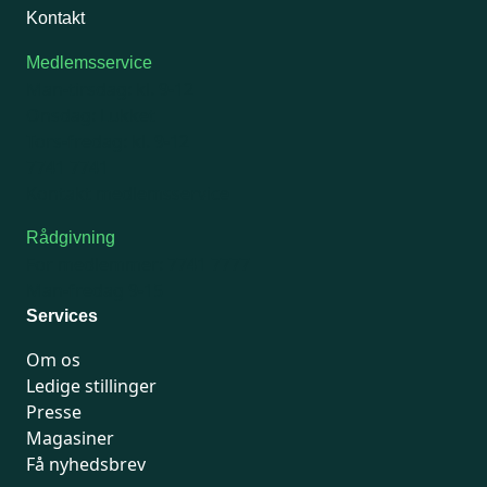
Kontakt
Medlemsservice
Man-tirsdag: kl. 9-12
Onsdag: Lukket
Tors-fredag: kl. 9-12
7741 7741
Kontakt medlemsservice
Rådgivning
For medlemmer: 7741 7777
Man-fredag 9-15
Services
Om os
Ledige stillinger
Presse
Magasiner
Få nyhedsbrev