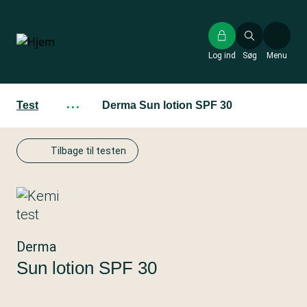
Gå
til
hovedindhold
Log ind
Søg
Menu
Test
···
Derma Sun lotion SPF 30
Tilbage til testen
Derma
Sun lotion SPF 30