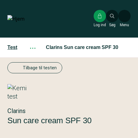
Gå
til
hovedindhold
Log ind
Søg
Menu
Test
···
Clarins Sun care cream SPF 30
Tilbage til testen
Clarins
Sun care cream SPF 30