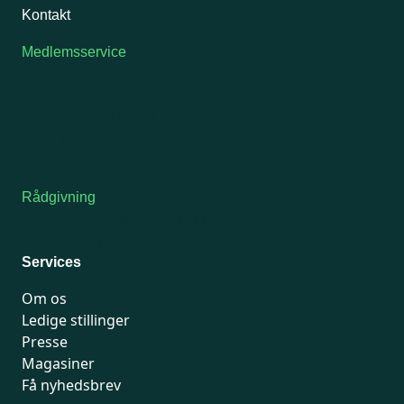
Kontakt
Medlemsservice
Man-tirsdag: kl. 9-12
Onsdag: Lukket
Tors-fredag: kl. 9-12
7741 7741
Kontakt medlemsservice
Rådgivning
For medlemmer: 7741 7777
Man-fredag 9-15
Services
Om os
Ledige stillinger
Presse
Magasiner
Få nyhedsbrev