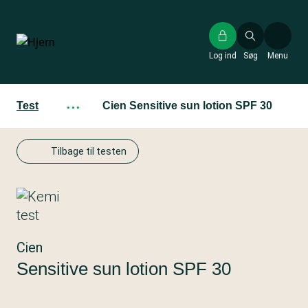
Gå
til
hovedindhold
Log ind
Søg
Menu
Test
···
Cien Sensitive sun lotion SPF 30
Tilbage til testen
Cien
Sensitive sun lotion SPF 30