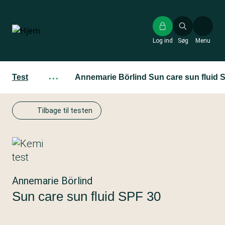
Gå
til
hovedindhold
Log ind
Søg
Menu
Test
···
Annemarie Börlind Sun care sun fluid 
Tilbage til testen
Annemarie Börlind
Sun care sun fluid SPF 30