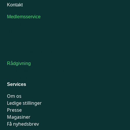
Kontakt
Medlemsservice
Man-tirsdag: kl. 9-12
Onsdag: Lukket
Tors-fredag: kl. 9-12
7741 7741
Kontakt medlemsservice
Rådgivning
For medlemmer: 7741 7777
Man-fredag 9-15
Services
Om os
Ledige stillinger
Presse
Magasiner
Få nyhedsbrev