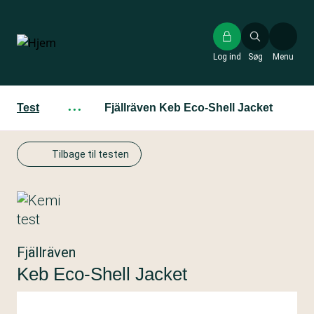
Gå
til
hovedindhold
Log ind
Søg
Menu
Test
···
Fjällräven Keb Eco-Shell Jacket
Tilbage til testen
Fjällräven
Keb Eco-Shell Jacket