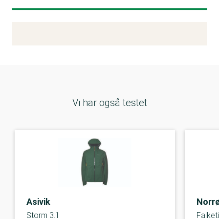
Kemitest
Vi har også testet
Asivik
Norr
Storm 3.1
Falket