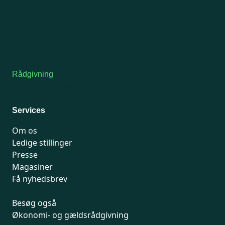
Man-tirsdag: kl. 9-12
Onsdag: Lukket
Tors-fredag: kl. 9-12
7741 7741
Kontakt medlemsservice
Rådgivning
For medlemmer: 7741 7777
Man-fredag 9-15
Services
Om os
Ledige stillinger
Presse
Magasiner
Få nyhedsbrev
Besøg også
Økonomi- og gældsrådgivning