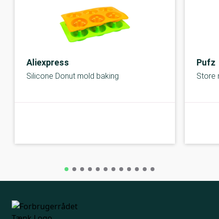
Aliexpress
Pufz
Silicone Donut mold baking
Store 
C-kolbe
C-kolbe