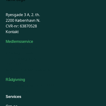
Ryesgade 3 A, 2. th.
2200 København N.
CVR-nr: 63870528
Kontakt
Medlemsservice
Man-tirsdag: kl. 9-12
Onsdag: Lukket
Tors-fredag: kl. 9-12
7741 7741
Kontakt medlemsservice
Rådgivning
For medlemmer: 7741 7777
Man-fredag 9-15
Services