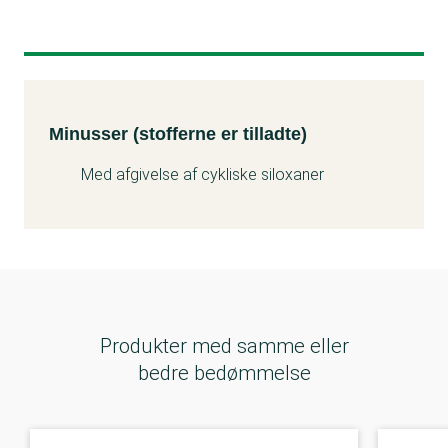
Minusser (stofferne er tilladte)
Kemitest
Minusser (stofferne er tilladte)
Med afgivelse af cykliske siloxaner
Produkter med samme eller
bedre bedømmelse