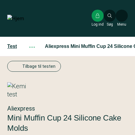
Gå
til
hovedindhold
Log ind
Søg
Menu
Test
···
Aliexpress Mini Muffin Cup 24 Silicone
Tilbage til testen
Aliexpress
Mini Muffin Cup 24 Silicone Cake
Molds