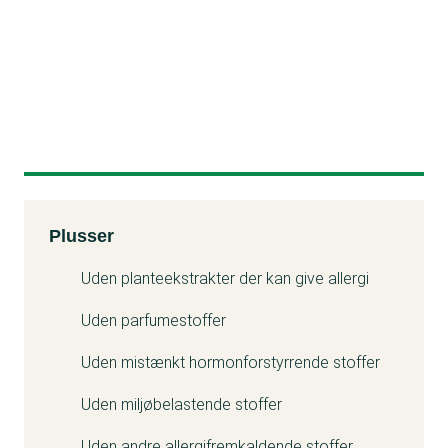
Kemitest
Plusser
Uden planteekstrakter der kan give allergi
Uden parfumestoffer
Uden mistænkt hormonforstyrrende stoffer
Uden miljøbelastende stoffer
Uden andre allergifremkaldende stoffer