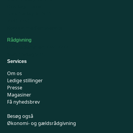
Onsdag: Lukket
Tors-fredag: kl. 9-12
7741 7741
Kontakt medlemsservice
Rådgivning
For medlemmer: 7741 7777
Man-fredag 9-15
Services
Om os
Ledige stillinger
Presse
Magasiner
Få nyhedsbrev
Besøg også
Økonomi- og gældsrådgivning