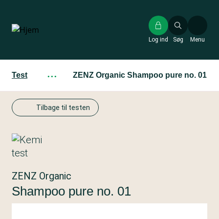
Gå
til
hovedindhold
Log ind
Søg
Menu
Test
···
ZENZ Organic Shampoo pure no. 01
Tilbage til testen
ZENZ Organic
Shampoo pure no. 01