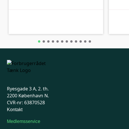
A-kolbe
A-kolbe
Ryesgade 3 A, 2. th.
2200 København N.
CVR-nr: 63870528
Kontakt
Medlemsservice
Man-tirsdag: kl. 9-12