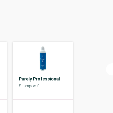
Purely Professional
Shampoo 0
A-kolbe
A-