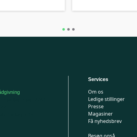
Services
Om os
dgivning
Ledige stillinger
or medlemmer: 7741
Presse
777
Magasiner
n-fredag 9-15
Få nyhedsbrev
Besøg også