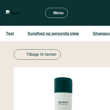
Gå
til
Menu
hovedindhold
Test
Sundhed og personlig pleje
Shampoo
Tilbage til testen