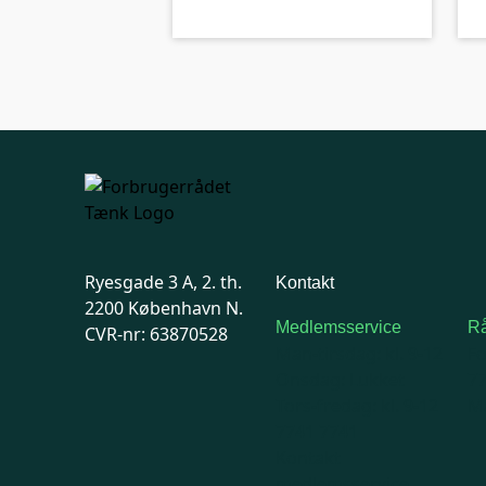
Ryesgade 3 A, 2. th.
Kontakt
2200 København N.
Medlemsservice
Rå
CVR-nr: 63870528
Man-tirsdag: kl. 9-12
F
Onsdag: Lukket
7
Tors-fredag: kl. 9-12
Ma
7741 7741
Kontakt
medlemsservice