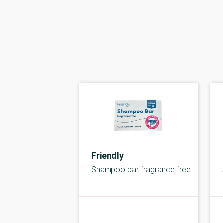
Friendly
Shampoo bar fragrance free
kolbe
A-kolbe