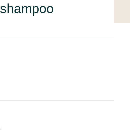
l shampoo
.