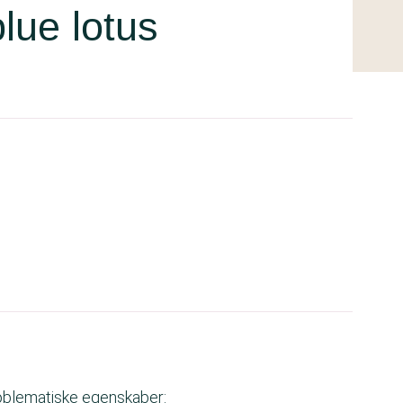
lue lotus
roblematiske egenskaber: