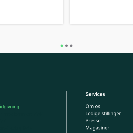
C-kolbe
Services
Om os
dgivning
Ledige stillinger
or medlemmer: 7741
Presse
777
Magasiner
n-fredag 9-15