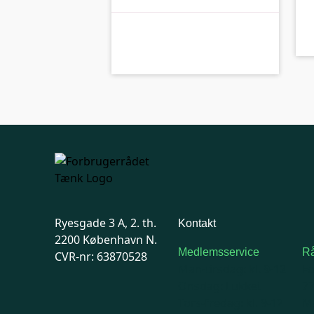
kolbe
C-kolbe
Ryesgade 3 A, 2. th.
Kontakt
2200 København N.
Medlemsservice
Rå
CVR-nr: 63870528
Man-tirsdag: kl. 9-12
F
Onsdag: Lukket
7
Tors-fredag: kl. 9-12
Ma