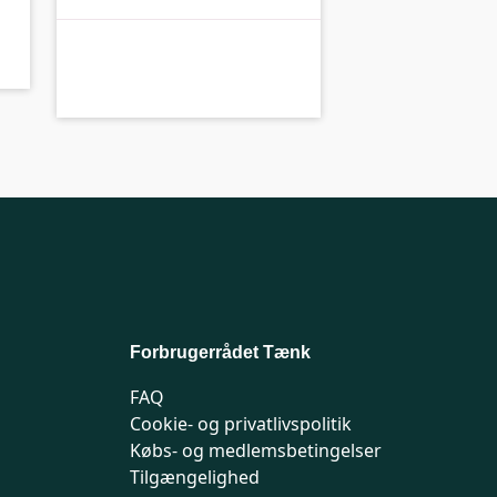
C-kolbe
C-
Forbrugerrådet Tænk
FAQ
Cookie- og privatlivspolitik
Købs- og medlemsbetingelser
Tilgængelighed