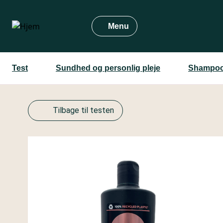
Gå
til
Menu
hovedindhold
Test
Sundhed og personlig pleje
Shampoo
Tilbage til testen