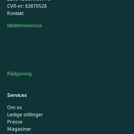
CVR-nr: 63870528
Kontakt
Medlemsservice
Man-tirsdag: kl. 9-12
Onsdag: Lukket
Tors-fredag: kl. 9-12
7741 7741
Kontakt medlemsservice
Rådgivning
For medlemmer: 7741 7777
Man-fredag 9-15
Services
Om os
Ledige stillinger
Presse
Magasiner