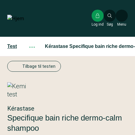
Gå
til
hovedindhold
Log ind
Søg
Menu
Test
···
Kérastase Specifique bain riche derm
Tilbage til testen
Kérastase
Specifique bain riche dermo-calm
shampoo