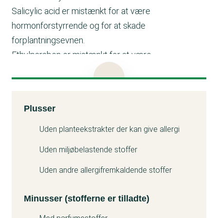
Salicylic acid er mistænkt for at være
hormonforstyrrende og for at skade
forplantningsevnen.
Ethylparaben er mistænkt for at være
hormonforstyrrende.
Parfume kan give allergi.
Kemitest
Plusser
Minuss
Uden planteekstrakter der kan give allergi
Uden miljøbelastende stoffer
Uden andre allergifremkaldende stoffer
Minusser (stofferne er tilladte)