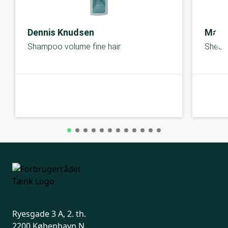
Dennis Knudsen
Maui
Shampoo volume fine hair
Shea 
C-kolbe
C-kolbe
Ryesgade 3 A, 2. th.
2200 København N.