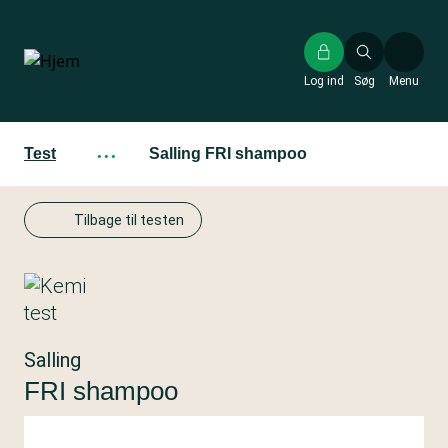
Gå
til
hovedindhold
Log ind
Søg
Menu
Test
···
Salling FRI shampoo
Tilbage til testen
Salling
FRI shampoo