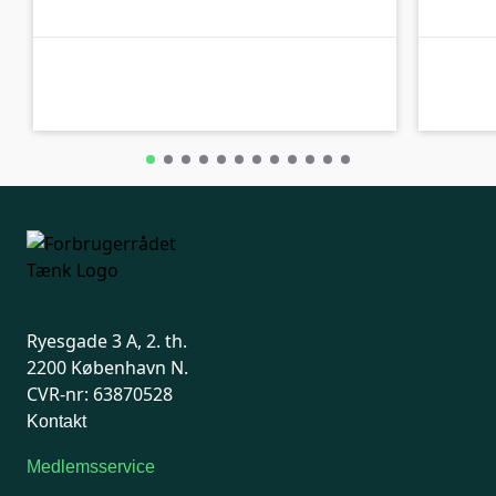
A-kolbe
A-kolbe
Ryesgade 3 A, 2. th.
2200 København N.
CVR-nr: 63870528
Kontakt
Medlemsservice
Man-tirsdag: kl. 9-12