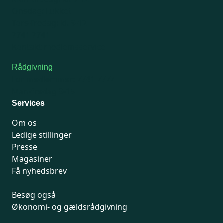
Onsdag: Lukket
Tors-fredag: kl. 9-12
7741 7741
Kontakt medlemsservice
Rådgivning
For medlemmer: 7741 7777
Man-fredag 9-15
Services
Om os
Ledige stillinger
Presse
Magasiner
Få nyhedsbrev
Besøg også
Økonomi- og gældsrådgivning