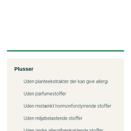
Kemitest
Plusser
Uden planteekstrakter der kan give allergi
Uden parfumestoffer
Uden mistænkt hormonforstyrrende stoffer
Uden miljøbelastende stoffer
Uden andre allergifremkaldende stoffer