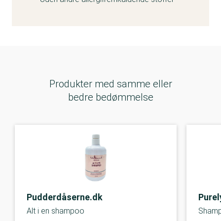
Produkter med samme eller
bedre bedømmelse
Pudderdåserne.dk
Purel
Alt i en shampoo
Shamp