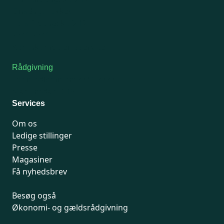
Onsdag: Lukket
Tors-fredag: kl. 9-12
7741 7741
Kontakt medlemsservice
Rådgivning
For medlemmer: 7741 7777
Man-fredag 9-15
Services
Om os
Ledige stillinger
Presse
Magasiner
Få nyhedsbrev
Besøg også
Økonomi- og gældsrådgivning