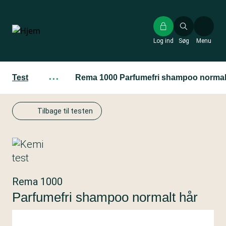
Gå
til
hovedindhold
Log ind
Søg
Menu
Test
···
Rema 1000 Parfumefri shampoo normal
Tilbage til testen
Rema 1000
Parfumefri shampoo normalt hår