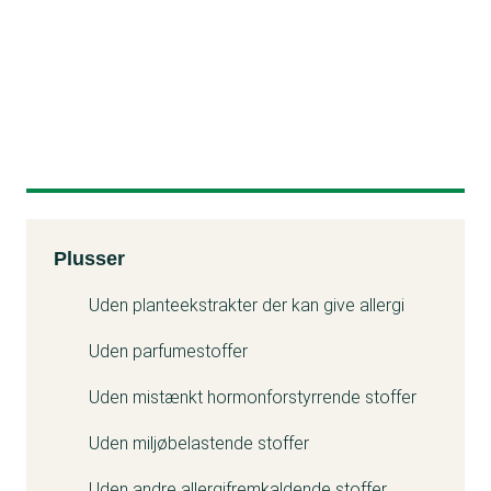
Kemitest
Plusser
Uden planteekstrakter der kan give allergi
Uden parfumestoffer
Uden mistænkt hormonforstyrrende stoffer
Uden miljøbelastende stoffer
Uden andre allergifremkaldende stoffer