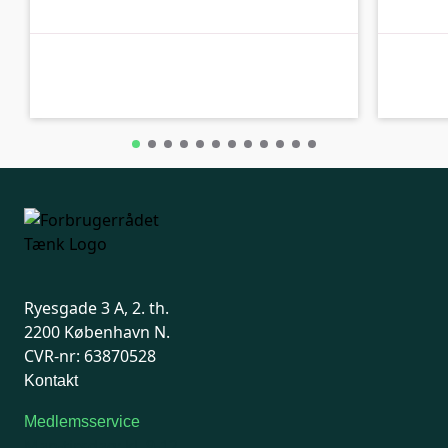
A-kolbe
A-kolbe
Ryesgade 3 A, 2. th.
2200 København N.
CVR-nr: 63870528
Kontakt
Medlemsservice
Man-tirsdag: kl. 9-12