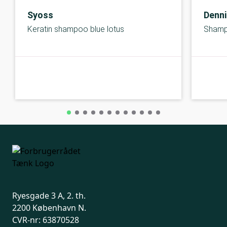
Syoss
Denn
Keratin shampoo blue lotus
Shampo
C-kolbe
C-kolbe
Ryesgade 3 A, 2. th.
2200 København N.
CVR-nr: 63870528