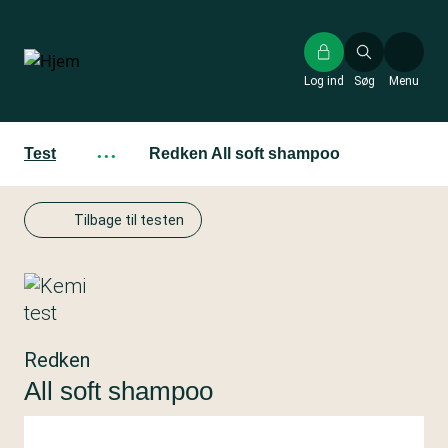
Gå
til
hovedindhold
Log ind
Søg
Menu
Test
···
Redken All soft shampoo
Tilbage til testen
Redken
All soft shampoo