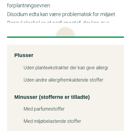
forplantningsevnen.
Disodium edta kan være problematisk for miljøet.
Benzyl alcohol er et parfumestof, der kan give
allergi.
Coumarin er et parfumestof, der kan give allergi.
Linalool er et parfumestof, der kan give allergi.
Kemitest
Plusser
Limonene er et parfumestof, der kan give allergi. Det
Minuss
kan også være problematisk for miljøet.
Uden planteekstrakter der kan give allergi
Hexyl cinnamal er et parfumestof, der kan give
Uden andre allergifremkaldende stoffer
allergi.
Tetrasodium edta kan være problematisk for miljøet.
Minusser (stofferne er tilladte)
Med parfumestoffer
Med miljøbelastende stoffer