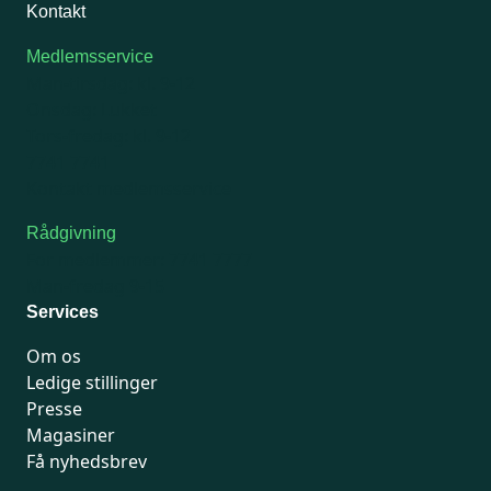
Kontakt
Medlemsservice
Man-tirsdag: kl. 9-12
Onsdag: Lukket
Tors-fredag: kl. 9-12
7741 7741
Kontakt medlemsservice
Rådgivning
For medlemmer: 7741 7777
Man-fredag 9-15
Services
Om os
Ledige stillinger
Presse
Magasiner
Få nyhedsbrev