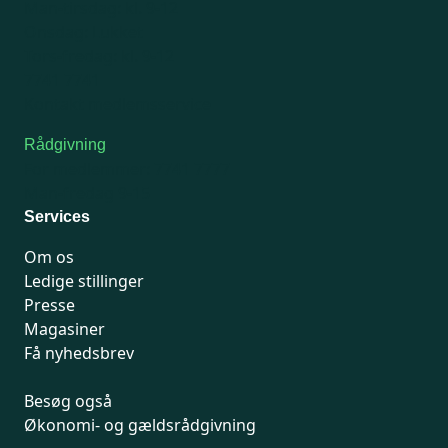
Man-tirsdag: kl. 9-12
Onsdag: Lukket
Tors-fredag: kl. 9-12
7741 7741
Kontakt medlemsservice
Rådgivning
For medlemmer: 7741 7777
Man-fredag 9-15
Services
Om os
Ledige stillinger
Presse
Magasiner
Få nyhedsbrev
Besøg også
Økonomi- og gældsrådgivning