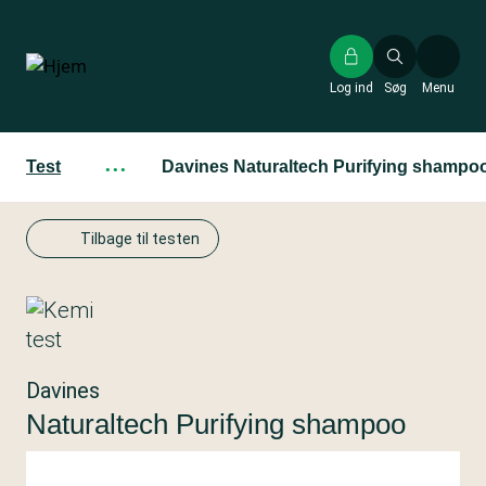
Gå
til
hovedindhold
Log ind
Søg
Menu
Test
···
Davines Naturaltech Purifying shampo
Tilbage til testen
Davines
Naturaltech Purifying shampoo