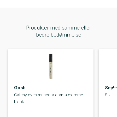
Produkter med samme eller
bedre bedømmelse
Gosh
Seph
Catchy eyes mascara drama extreme
Size u
black