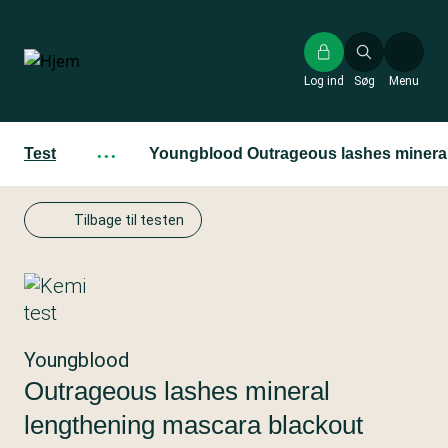
Gå
til
hovedindhold
Log ind
Søg
Menu
Test
···
Youngblood Outrageous lashes mineral
Tilbage til testen
Youngblood
Outrageous lashes mineral
lengthening mascara blackout