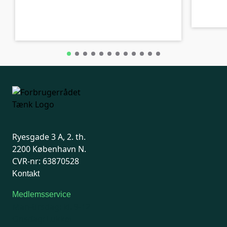
B-kolbe
B-kolbe
Ryesgade 3 A, 2. th.
2200 København N.
CVR-nr: 63870528
Kontakt
Medlemsservice
Man-tirsdag: kl. 9-12
Onsdag: Lukket