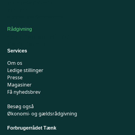
Tors-fredag: kl. 9-12
7741 7741
Kontakt medlemsservice
Rådgivning
For medlemmer: 7741 7777
Man-fredag 9-15
Services
Om os
Ledige stillinger
Presse
Magasiner
Få nyhedsbrev
Besøg også
Økonomi- og gældsrådgivning
Forbrugerrådet Tænk