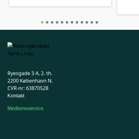
Ryesgade 3 A, 2. th.
2200 København N.
CVR-nr: 63870528
Kontakt
Medlemsservice
Man-tirsdag: kl. 9-12
Onsdag: Lukket
Tors-fredag: kl. 9-12
7741 7741