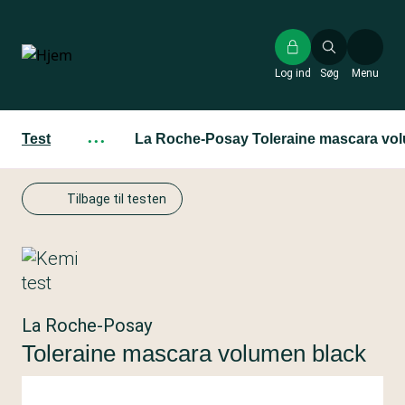
Gå
til
hovedindhold
Log ind
Søg
Menu
Test
···
La Roche-Posay Toleraine mascara vo
Tilbage til testen
La Roche-Posay
Toleraine mascara volumen black