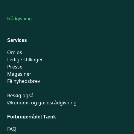
Kontakt medlemsservice
Rådgivning
For medlemmer: 7741 7777
Man-fredag 9-15
Services
Om os
Ledige stillinger
Presse
Magasiner
Få nyhedsbrev
Besøg også
Økonomi- og gældsrådgivning
Forbrugerrådet Tænk
FAQ