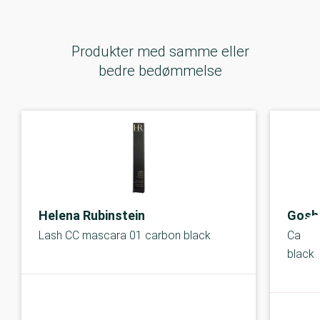
Produkter med samme eller
bedre bedømmelse
Helena Rubinstein
Gosh
Lash CC mascara 01 carbon black
Catch
black
B-kolbe
B-kolbe