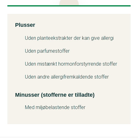
ikke højde for koncentrationer eller eksponering –
det gør vi i forbindelse med den lovpligtige
sikkerhedsvurdering, vi foretager af ingredienser og
Kemitest
Plusser
produkter inden markedsfø­ring.
Minuss
Produkterne er vurderet sikre, og forbruger­ne kan
Uden planteekstrakter der kan give allergi
roligt fortsætte med at bruge dem.”
Uden parfumestoffer
Uden mistænkt hormonforstyrrende stoffer
Uden andre allergifremkaldende stoffer
Minusser (stofferne er tilladte)
Med miljøbelastende stoffer