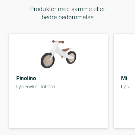
Produkter med samme eller
bedre bedømmelse
Pinolino
Micr
Løbecykel Johann
Løbec
C-kolbe
C-kolbe