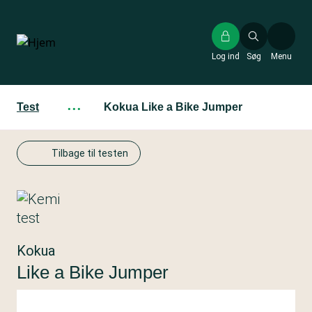
Gå
til
hovedindhold
Log ind
Søg
Menu
Test
···
Kokua Like a Bike Jumper
Tilbage til testen
Kokua
Like a Bike Jumper