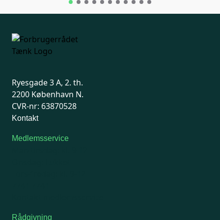
Ryesgade 3 A, 2. th.
2200 København N.
CVR-nr: 63870528
Kontakt
Medlemsservice
Man-tirsdag: kl. 9-12
Onsdag: Lukket
Tors-fredag: kl. 9-12
7741 7741
Kontakt medlemsservice
Rådgivning