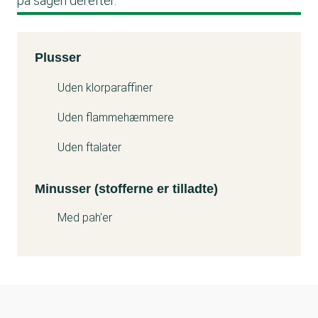
på sagen derefter.
Kemitest
Plusser
Minuss
Uden klorparaffiner
Uden flammehæmmere
Uden ftalater
Minusser (stofferne er tilladte)
Med pah'er