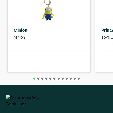
Minion
Princ
Minion
Toys E
C-kolbe
C-kolbe