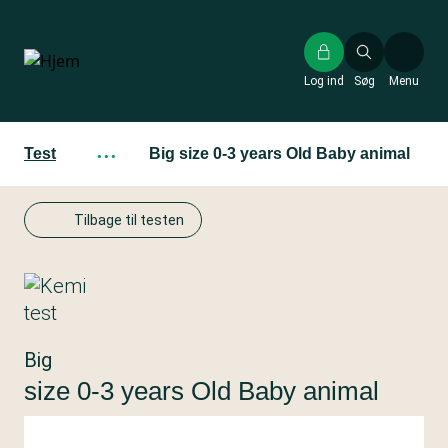
Gå
til
hovedindhold
Log ind
Søg
Menu
Test
···
Big size 0-3 years Old Baby animal
Tilbage til testen
Big
size 0-3 years Old Baby animal