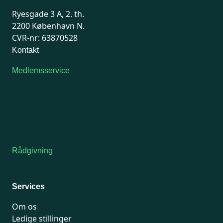
Ryesgade 3 A, 2. th.
2200 København N.
CVR-nr: 63870528
Kontakt
Medlemsservice
Man-tirsdag: kl. 9-12
Onsdag: Lukket
Tors-fredag: kl. 9-12
7741 7741
Kontakt medlemsservice
Rådgivning
For medlemmer: 7741 7777
Man-fredag 9-15
Services
Om os
Ledige stillinger