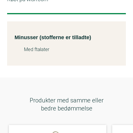
Minusser (stofferne er tilladte)
Kemitest
Minusser (stofferne er tilladte)
Med ftalater
Produkter med samme eller
bedre bedømmelse