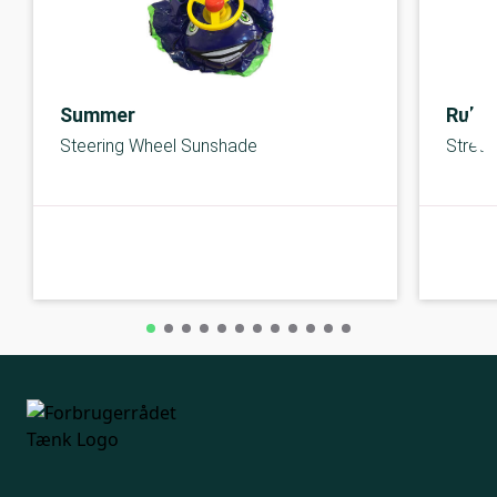
Summer
Rubb
Steering Wheel Sunshade
Stretc
A-kolbe
A-kolbe