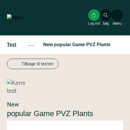
Gå
til
hovedindhold
Log ind
Søg
Menu
Test
···
New popular Game PVZ Plants
Tilbage til testen
New
popular Game PVZ Plants