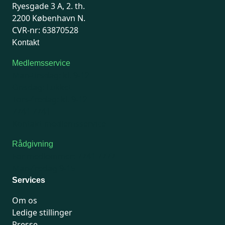
Ryesgade 3 A, 2. th.
2200 København N.
CVR-nr: 63870528
Kontakt
Medlemsservice
Man-tirsdag: kl. 9-12
Onsdag: Lukket
Tors-fredag: kl. 9-12
7741 7741
Kontakt medlemsservice
Rådgivning
For medlemmer: 7741 7777
Man-fredag 9-15
Services
Om os
Ledige stillinger
Presse