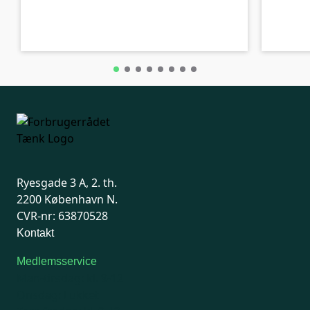
A-kolbe
A-kolbe
Ryesgade 3 A, 2. th.
2200 København N.
CVR-nr: 63870528
Kontakt
Medlemsservice
Man-tirsdag: kl. 9-12
Onsdag: Lukket