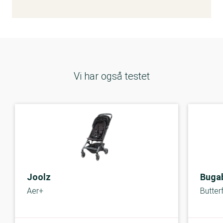
Vi har også testet
Joolz
Buga
Aer+
Butterf