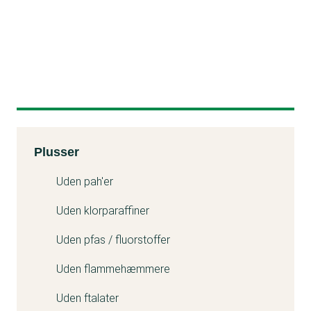
Kemitest
Plusser
Uden pah'er
Uden klorparaffiner
Uden pfas / fluorstoffer
Uden flammehæmmere
Uden ftalater