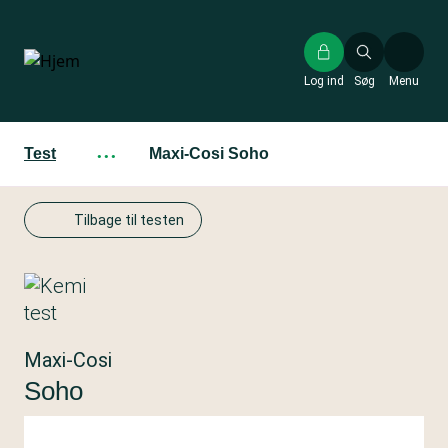
Gå
til
hovedindhold
Log ind
Søg
Menu
Test
···
Maxi-Cosi Soho
Tilbage til testen
Maxi-Cosi
Soho