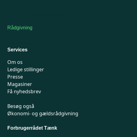
Tors-fredag: kl. 9-12
7741 7741
Kontakt medlemsservice
Rådgivning
For medlemmer: 7741 7777
Man-fredag 9-15
Services
Om os
Ledige stillinger
Presse
Magasiner
Få nyhedsbrev
Besøg også
Økonomi- og gældsrådgivning
Forbrugerrådet Tænk