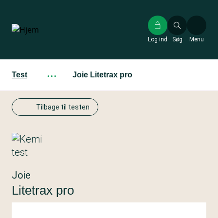
Gå
til
hovedindhold
Log ind
Søg
Menu
Test
···
Joie Litetrax pro
Tilbage til testen
Joie
Litetrax pro