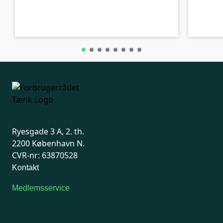
A-kolbe
A-kolbe
Ryesgade 3 A, 2. th.
2200 København N.
CVR-nr: 63870528
Kontakt
Medlemsservice
Man-tirsdag: kl. 9-12
Onsdag: Lukket