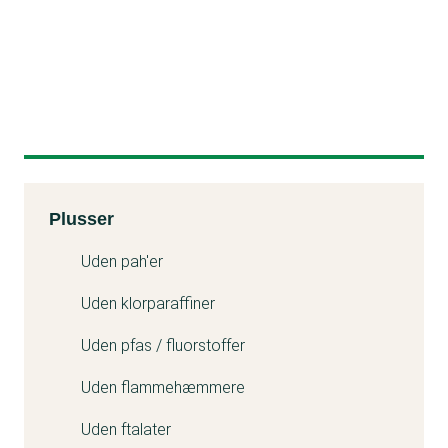
Kemitest
Plusser
Uden pah'er
Uden klorparaffiner
Uden pfas / fluorstoffer
Uden flammehæmmere
Uden ftalater