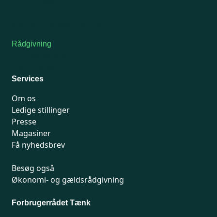
Tors-fredag: kl. 9-12
7741 7741
Kontakt medlemsservice
Rådgivning
For medlemmer: 7741 7777
Man-fredag 9-15
Services
Om os
Ledige stillinger
Presse
Magasiner
Få nyhedsbrev
Besøg også
Økonomi- og gældsrådgivning
Forbrugerrådet Tænk