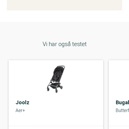
Vi har også testet
Joolz
Buga
Aer+
Butterf