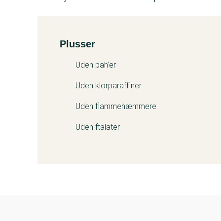
Plusser
Kemitest
Uden pah'er
Uden klorparaffiner
Uden flammehæmmere
Uden ftalater