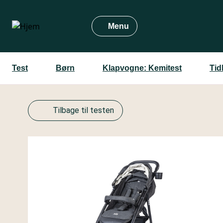
Gå
til
Menu
hovedindhold
Test
Børn
Klapvogne: Kemitest
Tid
Tilbage til testen