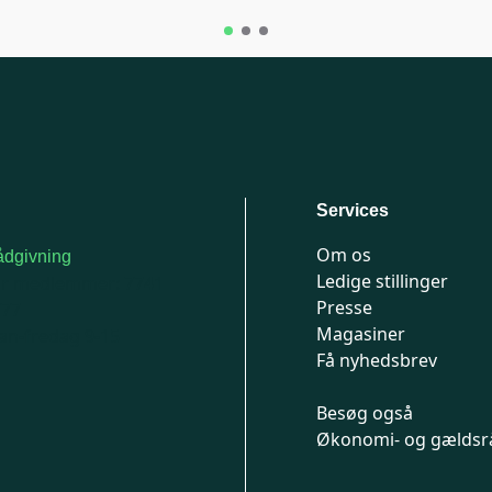
Services
Om os
dgivning
Ledige stillinger
or medlemmer: 7741
Presse
777
Magasiner
n-fredag 9-15
Få nyhedsbrev
Besøg også
Økonomi- og gældsr