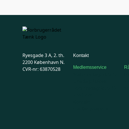
Ryesgade 3 A, 2. th.
Kontakt
2200 København N.
Medlemsservice
Rå
CVR-nr: 63870528
Man-tirsdag: kl. 9-12
F
Onsdag: Lukket
7
Tors-fredag: kl. 9-12
Ma
7741 7741
Kontakt
medlemsservice