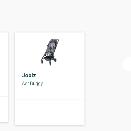
Joolz
Aer Buggy
A-kolbe
A-