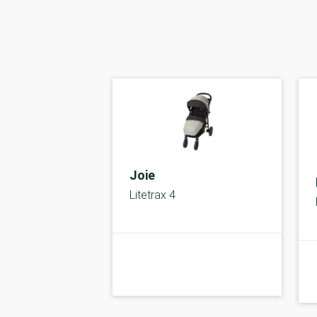
Joie
Litetrax 4
A-kolbe
kolbe