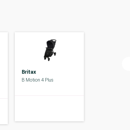
Britax
B Motion 4 Plus
A-
A-kolbe