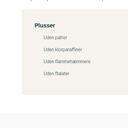
Plusser
Kemitest
Uden pah'er
Uden klorparaffiner
Uden flammehæmmere
Uden ftalater