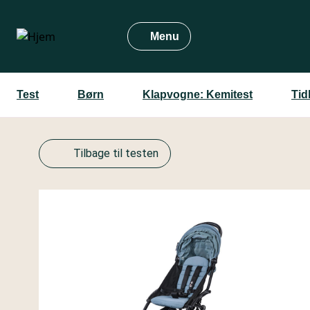
Gå
til
Menu
hovedindhold
Test
Børn
Klapvogne: Kemitest
Tid
Tilbage til testen