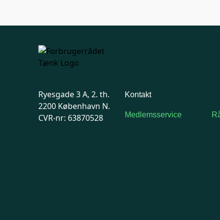
Ryesgade 3 A, 2. th.
Kontakt
2200 København N.
Medlemsservice
Rå
CVR-nr: 63870528
Man-tirsdag: kl. 9-12
F
Onsdag: Lukket
7
Tors-fredag: kl. 9-12
Ma
7741 7741
Kontakt
medlemsservice