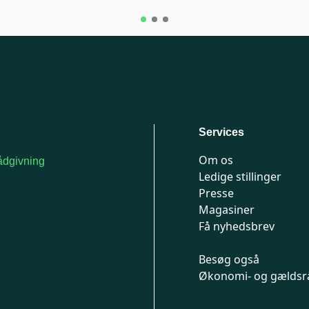
Services
Om os
dgivning
Ledige stillinger
or medlemmer: 7741
Presse
777
Magasiner
n-fredag 9-15
Få nyhedsbrev
Besøg også
Økonomi- og gældsr