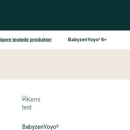
ligere testede produkter
BabyzenYoyo² 6+
BabyzenYoyo²