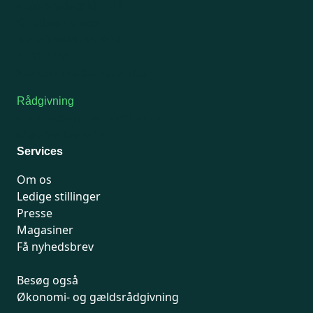
Man-tirsdag: kl. 9-12
Onsdag: Lukket
Tors-fredag: kl. 9-12
7741 7741
Kontakt medlemsservice
Rådgivning
For medlemmer: 7741 7777
Man-fredag 9-15
Services
Om os
Ledige stillinger
Presse
Magasiner
Få nyhedsbrev
Besøg også
Økonomi- og gældsrådgivning