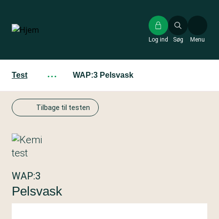
Gå
til
hovedindhold
Log ind
Søg
Menu
Test
···
WAP:3 Pelsvask
Tilbage til testen
WAP:3
Pelsvask