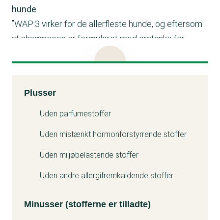
hunde
”WAP:3 virker for de allerfleste hunde, og eftersom
at shampooen er formuleret med omtanke for
hunde, har vi ikke haft kunder, der har oplevet allergi.
Til følsomme hunde anbefaler vi WAP:6.
Ingredienserne og mængderne af hver ingrediens er
Kemitest
Plusser
tilpasset til hunde, og de forskellige planteekstrakter
Minuss
anvendes fx fordi de har rensende, antibakterielle
Uden parfumestoffer
eller andre gavnlige effekter.”
Uden mistænkt hormonforstyrrende stoffer
Uden miljøbelastende stoffer
Uden andre allergifremkaldende stoffer
Minusser (stofferne er tilladte)