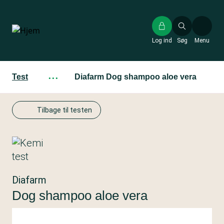
Gå
til
hovedindhold
Log ind
Søg
Menu
Test
···
Diafarm Dog shampoo aloe vera
Tilbage til testen
Diafarm
Dog shampoo aloe vera