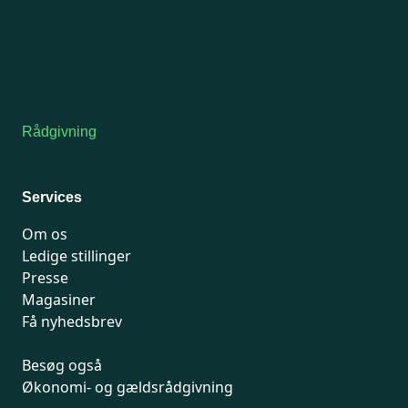
Man-tirsdag: kl. 9-12
Onsdag: Lukket
Tors-fredag: kl. 9-12
7741 7741
Kontakt medlemsservice
Rådgivning
For medlemmer: 7741 7777
Man-fredag 9-15
Services
Om os
Ledige stillinger
Presse
Magasiner
Få nyhedsbrev
Besøg også
Økonomi- og gældsrådgivning