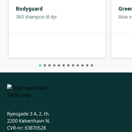
Bodyguard
Green
360 shampoo til dyr
Aloe 
C-kolbe
C-kolbe
Ryesgade 3 A, 2. th.
2200 København N.
CVR-nr: 63870528