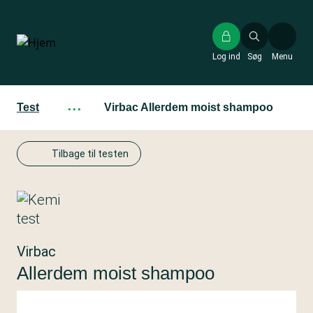
Gå
til
hovedindhold
Log ind
Søg
Menu
Test
···
Virbac Allerdem moist shampoo
Tilbage til testen
Virbac
Allerdem moist shampoo