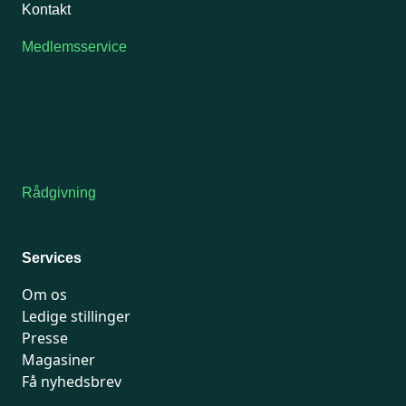
Kontakt
Medlemsservice
Man-tirsdag: kl. 9-12
Onsdag: Lukket
Tors-fredag: kl. 9-12
7741 7741
Kontakt medlemsservice
Rådgivning
For medlemmer: 7741 7777
Man-fredag 9-15
Services
Om os
Ledige stillinger
Presse
Magasiner
Få nyhedsbrev