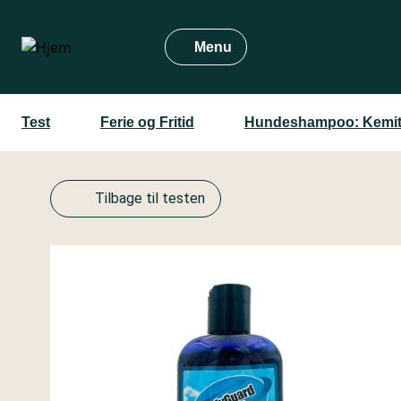
Gå
til
Menu
hovedindhold
Test
Ferie og Fritid
Hundeshampoo: Kemit
Tilbage til testen