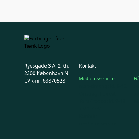
Ryesgade 3 A, 2. th.
Kontakt
2200 København N.
Medlemsservice
Rå
CVR-nr: 63870528
Man-tirsdag: kl. 9-12
F
Onsdag: Lukket
7
Tors-fredag: kl. 9-12
Ma
7741 7741
Kontakt
medlemsservice