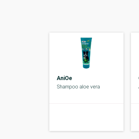
AniOe
Shampoo aloe vera
C-kolbe
kolbe