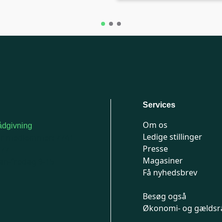
Services
Om os
dgivning
Ledige stillinger
or medlemmer: 7741
Presse
777
Magasiner
n-fredag 9-15
Få nyhedsbrev
Besøg også
Økonomi- og gældsr