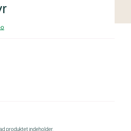
yr
oo
vad produktet indeholder.