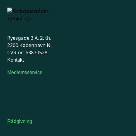
Ryesgade 3 A, 2. th.
2200 København N.
CVR-nr: 63870528
Kontakt
Medlemsservice
Man-tirsdag: kl. 9-12
Onsdag: Lukket
Tors-fredag: kl. 9-12
7741 7741
Kontakt medlemsservice
Rådgivning
For medlemmer: 7741 7777