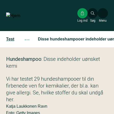
Gå
til
hovedindhold
Log ind
Søg
Menu
Test
···
Disse hundeshampooer indeholder uøn
Hundeshampoo
: Disse indeholder uønsket
kemi
Vi har testet 29 hundeshampooer til din
firbenede ven for kemikalier, der bl.a. kan
give allergi. Se, hvilke stoffer du skal undgå
her.
Katja Laukkonen Ravn
Foto: Getty Images