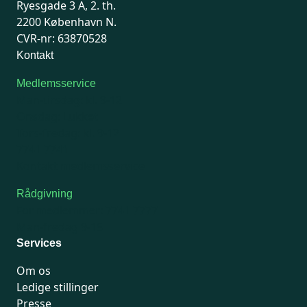
Ryesgade 3 A, 2. th.
2200 København N.
CVR-nr: 63870528
Kontakt
Medlemsservice
Man-tirsdag: kl. 9-12
Onsdag: Lukket
Tors-fredag: kl. 9-12
7741 7741
Kontakt medlemsservice
Rådgivning
For medlemmer: 7741 7777
Man-fredag 9-15
Services
Om os
Ledige stillinger
Presse