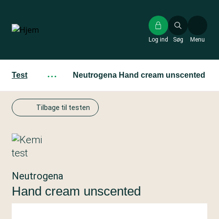
Gå
til
hovedindhold
Log ind
Søg
Menu
Test
···
Neutrogena Hand cream unscented
Tilbage til testen
Neutrogena
Hand cream unscented