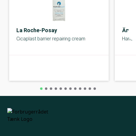
La Roche-Posay
Ängl
Cicaplast barrier repairing cream
Hand 
A-kolbe
A-kolbe