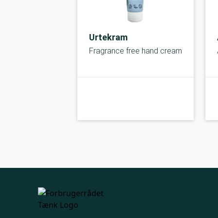
Urtekram
Fragrance free hand cream
kolbe
A-kolbe