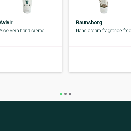
Avivir
Raunsborg
Aloe vera hand creme
Hand cream fragrance fre
A-kolbe