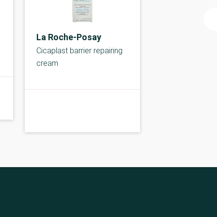
La Roche-Posay
e
Cicaplast barrier repairing
cream
A-kolbe
A-