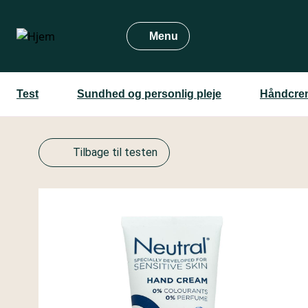
Gå
til
Menu
hovedindhold
Test
Sundhed og personlig pleje
Håndcrem
Tilbage til testen