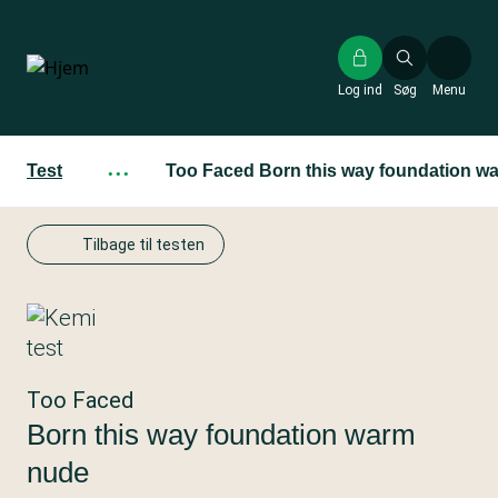
Gå
til
hovedindhold
Log ind
Søg
Menu
Test
···
Too Faced Born this way foundation w
Tilbage til testen
Too Faced
Born this way foundation warm
nude