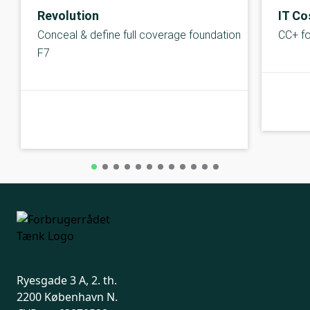
Revolution
IT Co
Conceal & define full coverage foundation
CC+ fo
F7
C-kolbe
C-kolbe
Ryesgade 3 A, 2. th.
2200 København N.