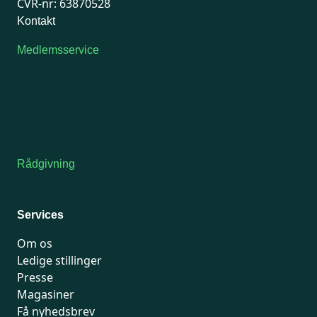
CVR-nr: 63870528
Kontakt
Medlemsservice
Man-tirsdag: kl. 9-12
Onsdag: Lukket
Tors-fredag: kl. 9-12
7741 7741
Kontakt medlemsservice
Rådgivning
For medlemmer: 7741 7777
Man-fredag 9-15
Services
Om os
Ledige stillinger
Presse
Magasiner
Få nyhedsbrev