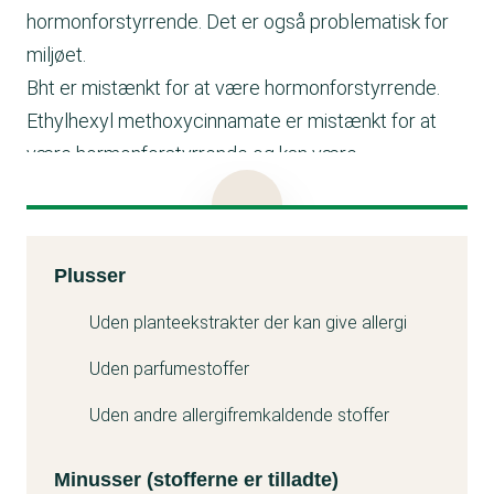
hormonforstyrrende. Det er også problematisk for
miljøet.
Bht er mistænkt for at være hormonforstyrrende.
Ethylhexyl methoxycinnamate er mistænkt for at
være hormonforstyrrende og kan være
problematisk for miljøet.
Tetrasodium edta kan være problematisk for miljøet.
Kemitest
Plusser
Minuss
Uden planteekstrakter der kan give allergi
Uden parfumestoffer
Uden andre allergifremkaldende stoffer
Minusser (stofferne er tilladte)