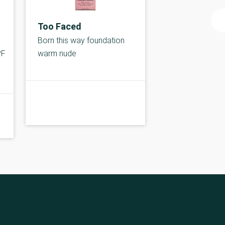
Too Faced
Born this way foundation
PF
warm nude
C-kolbe
C-