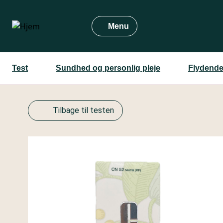
Gå
til
Menu
hovedindhold
Test
Sundhed og personlig pleje
Flydende
Tilbage til testen