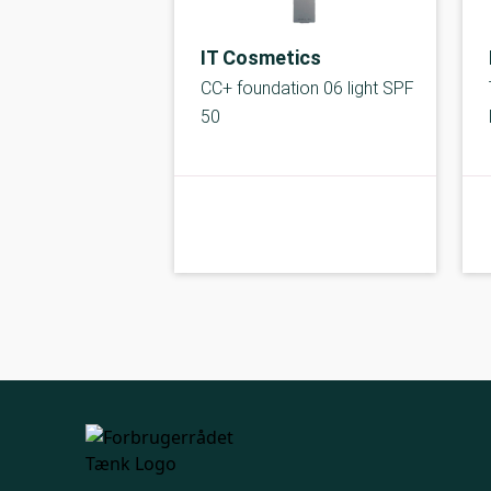
IT Cosmetics
CC+ foundation 06 light SPF
50
C-kolbe
kolbe