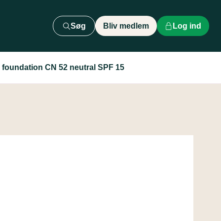
Søg
Bliv medlem
Log ind
 foundation CN 52 neutral SPF 15