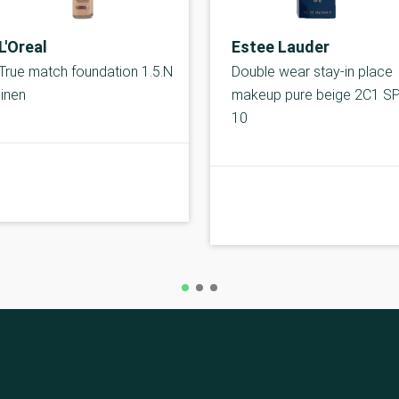
L'Oreal
Estee Lauder
True match foundation 1.5.N
Double wear stay-in place
linen
makeup pure beige 2C1 S
10
C-kolbe