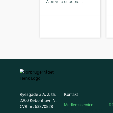
Aloe vera deodorant
kolbe
B-kolbe
Ryesgade 3 A, 2. th.
Kontakt
2200 København N.
Medlemsservice
Rå
CVR-nr: 63870528
Man-tirsdag: kl. 9-12
F