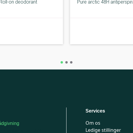
Roll-on deodorant
Pure arctic 48H antiperspir
B-kolbe
Services
Om os
dgivning
Ledige stillinger
or medlemmer: 7741