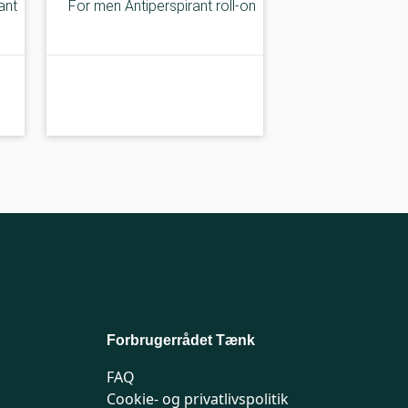
ant
For men Antiperspirant roll-on
B-kolbe
B-
Forbrugerrådet Tænk
FAQ
Cookie- og privatlivspolitik