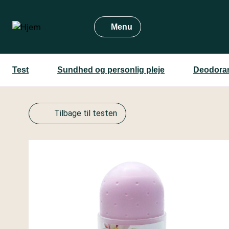
Gå
til
Menu
hovedindhold
Test
Sundhed og personlig pleje
Deodoran
Tilbage til testen