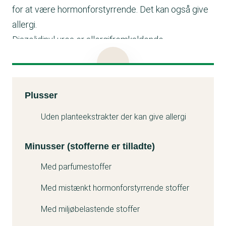
for at være hormonforstyrrende. Det kan også give
allergi.
Diazolidinyl urea er allergifremkaldende.
Methylparaben er mistænkt for at være
hormonforstyrrende.
Det indeholder også:
Kemitest
Plusser
Parfume kan give allergi.
Minuss
Hexyl cinnamal, et parfumestof, der kan give allergi.
Uden planteekstrakter der kan give allergi
Linalool, et parfumestof, der kan give allergi.
Geraniol, et parfumestof, der kan give allergi.
Minusser (stofferne er tilladte)
Citronellol, et parfumestof, der kan give allergi.
Med parfumestoffer
Benzyl cinnamate, et parfumestof, der kan give
Med mistænkt hormonforstyrrende stoffer
allergi.
Amyl cinnamal er et parfumestof, der kan give
Med miljøbelastende stoffer
allergi.