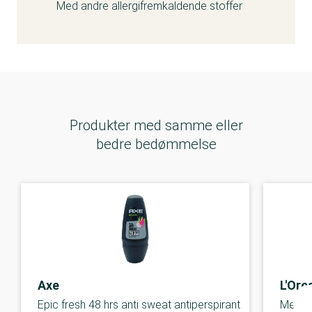
Med andre allergifremkaldende stoffer
Eugenol er et parfumestof, der kan give allergi.
Alpha-isomethyl ionone er et parfumestof, der kan
give allergi.
Limonene er et parfumestof, der kan give allergi. Det
kan også være problematisk for miljøet.
Produkter med samme eller
bedre bedømmelse
Axe
L'Ore
Epic fresh 48 hrs anti sweat antiperspirant
Men Ex