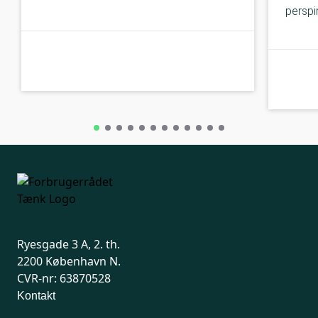
perspi
C-kolbe
C-kolbe
Ryesgade 3 A, 2. th.
2200 København N.
CVR-nr: 63870528
Kontakt