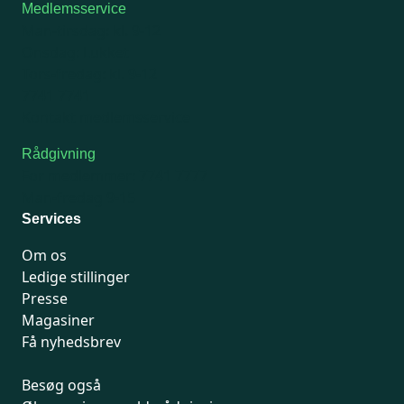
Medlemsservice
Man-tirsdag: kl. 9-12
Onsdag: Lukket
Tors-fredag: kl. 9-12
7741 7741
Kontakt medlemsservice
Rådgivning
For medlemmer: 7741 7777
Man-fredag 9-15
Services
Om os
Ledige stillinger
Presse
Magasiner
Få nyhedsbrev
Besøg også