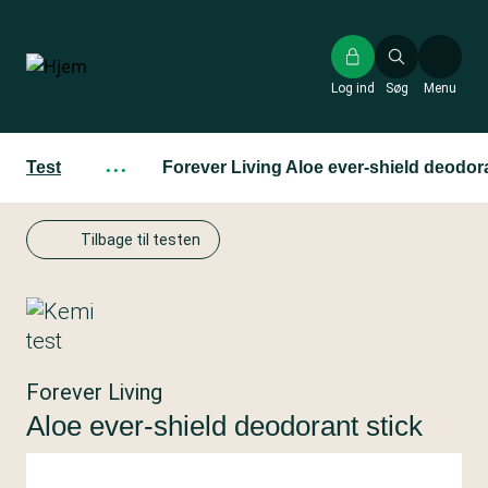
Gå
til
hovedindhold
Log ind
Søg
Menu
Test
···
Forever Living Aloe ever-shield deodora
Tilbage til testen
Forever Living
Aloe ever-shield deodorant stick