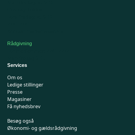
Man-tirsdag: kl. 9-12
Onsdag: Lukket
Tors-fredag: kl. 9-12
7741 7741
Kontakt medlemsservice
Rådgivning
For medlemmer: 7741 7777
Man-fredag 9-15
Services
Om os
Ledige stillinger
Presse
Magasiner
Få nyhedsbrev
Besøg også
Økonomi- og gældsrådgivning