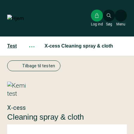
Gå
til
hovedindhold
Log ind
Søg
Menu
Test
···
X-cess Cleaning spray & cloth
Tilbage til testen
X-cess
Cleaning spray & cloth