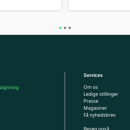
Services
Om os
dgivning
Ledige stillinger
or medlemmer: 7741
Presse
777
Magasiner
n-fredag 9-15
Få nyhedsbrev
Besøg også