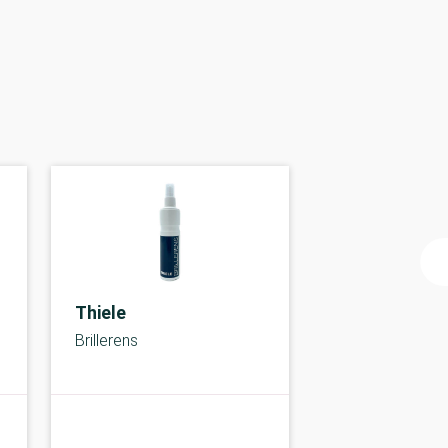
Thiele
Brillerens
A-kolbe
A-