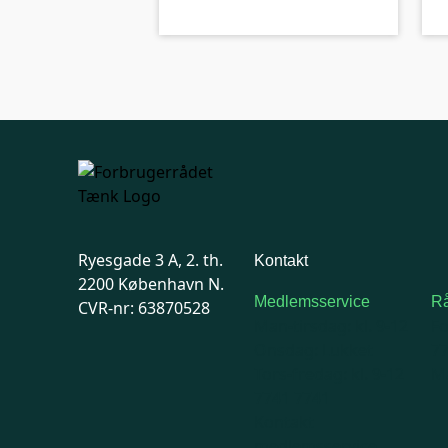
Ryesgade 3 A, 2. th.
Kontakt
2200 København N.
Medlemsservice
Rå
CVR-nr: 63870528
Man-tirsdag: kl. 9-12
F
Onsdag: Lukket
7
Tors-fredag: kl. 9-12
Ma
7741 7741
Kontakt
medlemsservice