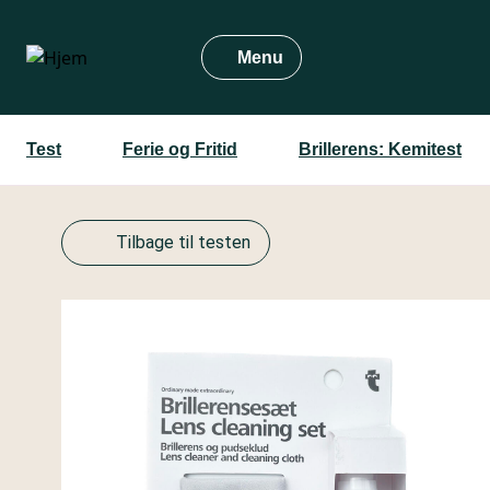
Gå
til
Menu
hovedindhold
Test
Ferie og Fritid
Brillerens: Kemitest
Tilbage til testen