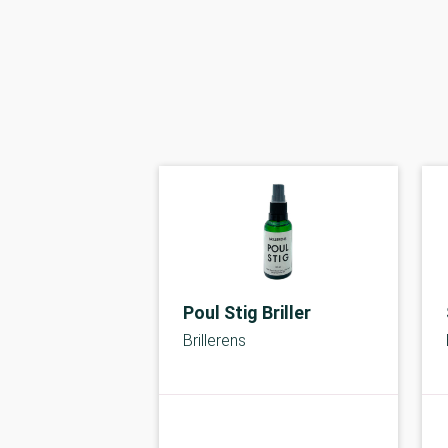
Poul Stig Briller
Brillerens
kolbe
A-kolbe