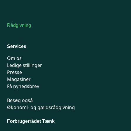
7741 7741
Kontakt medlemsservice
Rådgivning
For medlemmer: 7741 7777
Man-fredag 9-15
Services
Om os
Ledige stillinger
Presse
Magasiner
Få nyhedsbrev
Besøg også
Økonomi- og gældsrådgivning
Forbrugerrådet Tænk