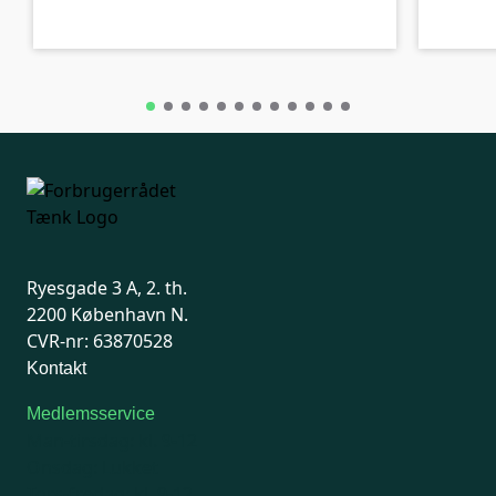
Ryesgade 3 A, 2. th.
2200 København N.
CVR-nr: 63870528
Kontakt
Medlemsservice
Man-tirsdag: kl. 9-12
Onsdag: Lukket
Tors-fredag: kl. 9-12