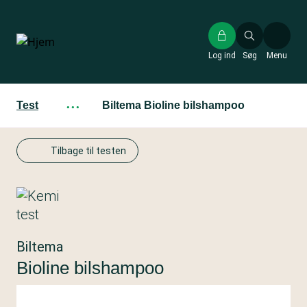
Gå
til
hovedindhold
Log ind
Søg
Menu
Test
···
Biltema Bioline bilshampoo
Tilbage til testen
Biltema
Bioline bilshampoo