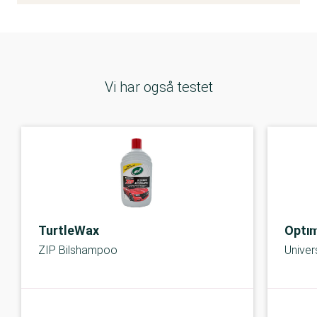
Vi har også testet
TurtleWax
Opti
ZIP Bilshampoo
Unive
C-kolbe
A-kolbe